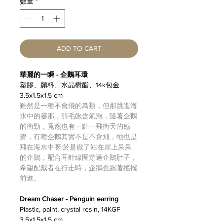
數量
*
ADD TO CART
華麗的一瞬 - 企鵝耳環
塑膠、顏料、水晶樹酯、14k包金
3.5x1.5x1.5 cm
雖然是一種不會飛的鳥類，但那跳進海
水中的霎那，羽毛飽含氣泡，隨著企鵝
的衝勁，竟然也有一點一飛衝天的感
覺，有種企鵝其實不是不會飛，牠也是
飛在海水中呀!於是做了站在岸上呆呆
的企鵝，配合耳針線圈穿過企鵝肚子，
希望配戴者在行走時，企鵝也跟著搖擺
前進。
Dream Chaser - Penguin earring
Plastic, paint, crystal resin, 14KGF
3.5x1.5x1.5 cm