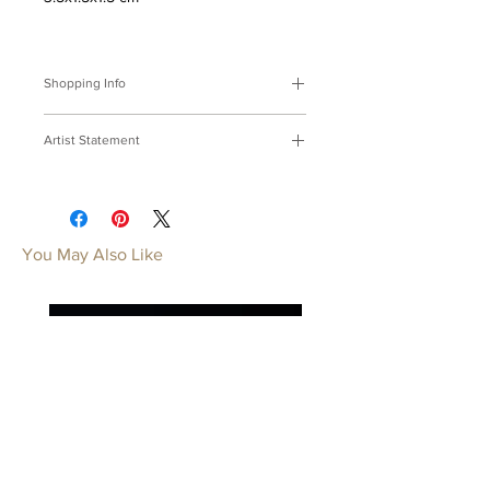
Shopping Info
付款方式 :
我們接受Paypal及轉帳匯
Artist Statement
款。
※部分商品需要重新訂製，需要3-4週
「抓取與急逝」是對這次主題的切入
時間處理，如果您趕時間或有特殊訂製
點，這兩個詞給我電光石火的感受，雖
的要求，請先來信bmfjcom@gmail.com
然也考慮過主題文中的其他字詞。
與我們聯絡討論。
動作者為了達成「抓取」，而瞬間所展
You May Also Like
現精神專注、與身體力與美的結合引起
Payment Methods:
We accept
我的注意，在這樣的瞬間之前，可能有
payments by Paypal, wired transfer.
過觀察、練習、或無數次的沙盤推演，
※Some of our artworks are custom-
或許撲空、跌倒、或更多的再來一次，
made, and it normally takes 3-4 weeks.
每分秒的堅持才成就那一點抓取時完勝
If you have urgent requests or needs
的感動。因此試圖在追夢者系列中，紀
for customization, please contact us
念這些姑且不論成敗的華麗瞬間，或許
by email: bmfjcom@gmail.com
給平淡之中的我們激勵。
‘’Catch and Elapse’’ are the keywords