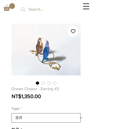
Dream Chaser - Earring #2
價
NT$1,350.00
格
Type
*