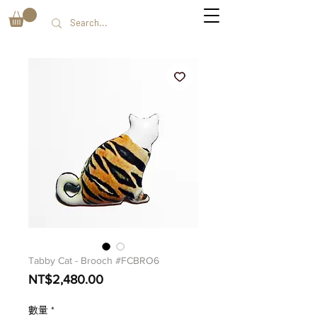
Tabby Cat - Brooch #FCBRO6
價
NT$2,480.00
格
數量
*