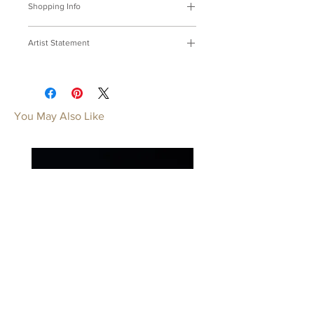
Shopping Info
付款方式 :
我們接受轉帳匯款。
Artist Statement
※部分商品需要重新訂製，需要3-4週
時間處理，如果您趕時間或有特殊訂製
小花貓系列
的要求，請先來信bmfjcom@gmail.com
換上美麗的花色我們都是高級貓。
與我們聯絡討論。
Fancy Cats Series
You May Also Like
Payment Methods:
We accept
Put on leopards' furs, Disguise with
payments by wired transfer.
tigers' roars, On your laps tenderly
※Some of our artworks are custom-
purrs, Cats are every owner's
made, and it normally takes 3-4 weeks.
preciouses.
If you have urgent requests or needs
for customization, please contact us
by email: bmfjcom@gmail.com
Taipei
Taipei