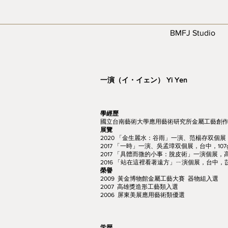
BMFJ Studio
一演（イ・イェン） Yi Yen
學經歷
國立台南藝術大學應用藝術研究所金屬工藝創
展覽
2020 「金生麗水：谷雨」一演、范楊存双個
2017 「一時」一演、吳孟璋双個展，台中，107gal
2017 「具體而微的小事：脫皮術」一演個展
2016 「站在這裡看著遠方」ㄧ演個展，台中，
榮譽
2009 黃金博物館金屬工藝大賽 器物組入選
2007 高雄獎造形工藝類入選
2006 屏東美展應用藝術類優選
学歴