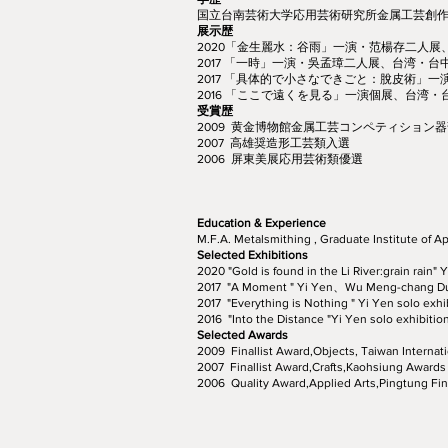
国立台南芸術大学応用芸術研究所金属工芸創
展示歴
2020「金生麗水：谷雨」一演・范楊存二人
2017 「一時」一演・吳孟璋二人展、台湾・台中
2017 「具体的で小さなできごと：脫皮術」
2016 「ここで遠くを見る」一演個展、台湾
受賞歴
2009 黄金博物館金属工芸コンペティション
2007 高雄奨造形工芸類入選
2006 屏東美展応用芸術類優選
Education & Experience
M.F.A. Metalsmithing , Graduate Institute of Ap
Selected Exhibitions
2020 "Gold is found in the Li River:grain rain
2017 "A Moment " Yi Yen、Wu Meng-chang Dual
2017 "Everything is Nothing " Yi Yen solo exhi
2016 "Into the Distance "Yi Yen solo exhibition
Selected Awards
2009 Finallist Award,Objects, Taiwan Internat
2007 Finallist Award,Crafts,Kaohsiung Awards
2006 Quality Award,Applied Arts,Pingtung Fine