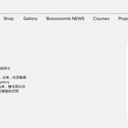
Shop
Gallery
Boooooomb NEWS
Courses
Proj
作組碩士
展，台南，向原藝廊
lery
，高雄，鹽埕黑白切
苡樂藝術空間