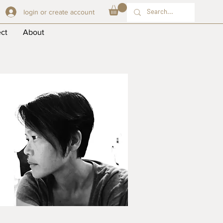
login or create account
ect
About