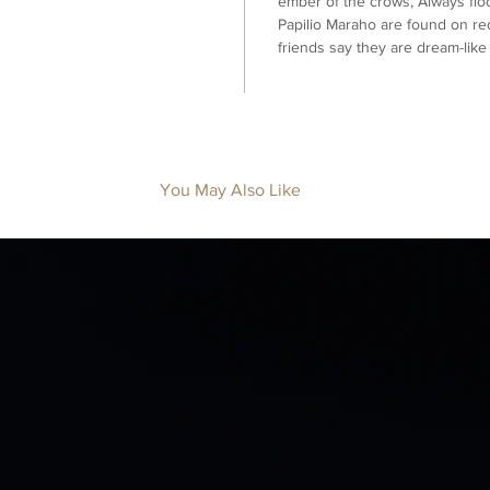
ember of the crows, Always flo
Papilio Maraho are found on red 
friends say they are dream-like 
You May Also Like