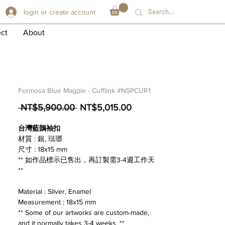
login or create account
ect
About
Formosa Blue Magpie - Cufflink #NSPCUR1
一
促
 NT$5,900.00 
NT$5,015.00
般
銷
台灣藍鵲袖扣
價
價
材質 : 銀, 琺瑯
格
格
尺寸 : 18x15 mm
** 如作品標示已售出，再訂製需3-4週工作天
**
Material : Silver, Enamel
Measurement : 18x15 mm
** Some of our artworks are custom-made,
and it normally takes 3-4 weeks. **