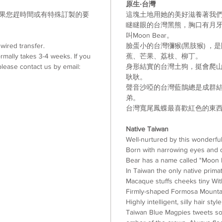
原生
‧
台灣
如果您趕時間或有特殊訂製的要
這塊土地用她的美好滋養著我
。
瞇瞇眼的台灣黑熊
，胸口有月
叫
Moon Bear
。
ired transfer.
臉蛋小的台灣獼猴
(
黑肢猴
)
，是
mally takes 3-4 weeks. If you
蕉
、
芒果
、
荔枝
、
柳丁
。
lease contact us by email:
身形結實的台灣土狗
，挺會爬
耿耿
。
聲音沙啞的台灣藍鵲總是成群
弟。
台灣寬尾鳳蝶最喜歡紅色的東
Native Taiwan
Well-nurtured by this wonderfu
Born with narrowing eyes and 
Bear has a name called "Moon 
In Taiwan the only native pri
Macaque stuffs cheeks tiny Wi
Firmly-shaped Formosa Mountai
Highly intelligent, silly hair s
Taiwan Blue Magpies tweets sou