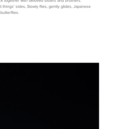
ck together with beloved sisters and brothers.
things' sides, Slowly flies, gently glides, Japanese
butterflies.