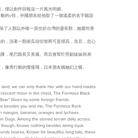
們，僅以創作回報這一片風光明媚。
牙般的
v
領，外國朋友給
他取了一個溫柔的名字聽說
除了人類以外唯一原住
於台灣的靈長類，
她愛吃
香
山的，頂著一顆南瓜頭但
智商可是很高，並且，忠心
結隊，尾巴既長又美麗。
而且會幫忙照顧妹妹與弟
西，像滑行般的慢慢飛，
日本朋友稱她幻之蝶。
l land, we can only thank Her with our hand-mades.
crescent moon in the chest, The Formosa Black
Bear" Given by some foreign friends.
mate besides you and me, The Formosa Rock
th mangos, bananas, oranges and lychees.
n Dogs. Among the stoned terrain daily across,
tyle though, Knows nothing besides being loyal.
nds hoarse, Known for beautiful, long tails, these