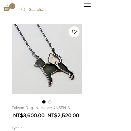
Taiwan Dog- Necklace #NSPN13
一
促
 NT$3,600.00 
NT$2,520.00
般
銷
價
價
Type
*